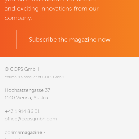
and exciting innovations from our
company.
Subscribe the magazine now
© COPS GmbH
corima is a product of COPS GmbH
Hochsatzengasse 37
1140 Vienna, Austria
+43 1 914 86 01
office@copsgmbh.com
corima
magazine
›