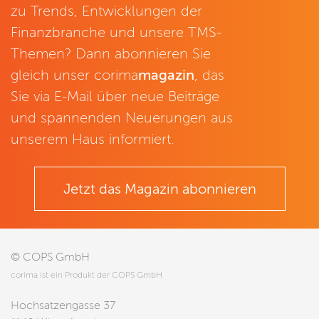
zu Trends, Entwicklungen der
Finanzbranche und unsere TMS-
Themen? Dann abonnieren Sie
gleich unser corima
magazin
, das
Sie via E-Mail über neue Beiträge
und spannenden Neuerungen aus
unserem Haus informiert.
Jetzt das Magazin abonnieren
© COPS GmbH
corima ist ein Produkt der COPS GmbH
Hochsatzengasse 37