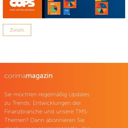
Zurück
corima
magazin
Sie möchten regelmäßig Updates
zu Trends, Entwicklungen der
Finanzbranche und unsere TMS-
Themen? Dann abonnieren Sie