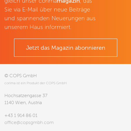
gleich unser corima
magazin
, das
Sie via E-Mail über neue Beiträge
und spannenden Neuerungen aus
unserem Haus informiert.
Jetzt das Magazin abonnieren
© COPS GmbH
corima ist ein Produkt der COPS GmbH
Hochsatzengasse 37
1140 Wien, Austria
+43 1 914 86 01
office@copsgmbh.com