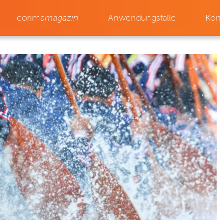
corima
magazin
Anwendungsfälle
Kon