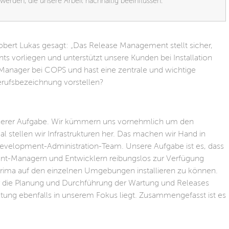
erden, die unsere Arbeit nachhaltig beeinflussen.
obert Lukas gesagt: „Das Release Management stellt sicher,
s vorliegen und unterstützt unsere Kunden bei Installation
Manager bei COPS und hast eine zentrale und wichtige
erufsbezeichnung vorstellen?
unserer Aufgabe. Wir kümmern uns vornehmlich um den
l stellen wir Infrastrukturen her. Das machen wir Hand in
evelopment-Administration-Team. Unsere Aufgabe ist es, dass
nt-Managern und Entwicklern reibungslos zur Verfügung
orima auf den einzelnen Umgebungen installieren zu können.
für die Planung und Durchführung der Wartung und Releases
altung ebenfalls in unserem Fokus liegt. Zusammengefasst ist es