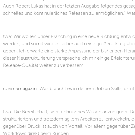
Auch Robert Lukas hat in der letzten Ausgabe folgendes ges
schnelles und kontinuierliches Releasen zu ermöglichen.“ Wa
twa: Wir wollen unser Branching in eine neue Richtung entwic
werden, und somit wird es sicher auch eine größere Integratio
geben. Ich erwarte eine starke Anpassung der bisherigen H
dieser Neustrukturierung verspreche ich mir einige Erleichte
Release-Qualität weiter zu verbessern.
corima
magazin
: Was braucht es in deinem Job an Skills, um i
twa: Die Bereitschaft, sich technisches Wissen anzueignen. De
strukturiertem und trotzdem agilem Arbeiten zu entwickeln, o
gegenüber Druck ist auch von Vorteil. Vor allem gegenüber Zeit
Workflows direkt beim Kunden.