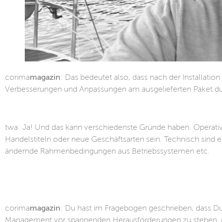
corima
magazin
: Das bedeutet also, dass nach der Installat
Verbesserungen und Anpassungen am ausgelieferten Paket d
twa: Ja! Und das kann verschiedenste Gründe haben. Operativ
Handelstiteln oder neue Geschäftsarten sein. Technisch sind
ändernde Rahmenbedingungen aus Betriebssystemen etc.
corima
magazin
: Du hast im Fragebogen geschrieben, dass Du
Management vor spannenden Herausforderungen zu stehen, die