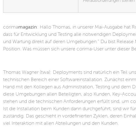
Herausforderungen stehen w
corima
magazin
: Hallo Thomas, in unserer Mai-Ausgabe hat R
dass für Entwicklung und Testing alle notwendigen Deployment
und Wartung direkt auf deren Umgebungen.“ Du bist Release 
Position. Was müssen sich unsere corima-User unter dieser B
Thomas Wagner (twa): Deployments sind natürlich ein Teil 
technischen Bereich einer Softwareinstallation. Zunächst einma
Hand mit den Kollegen aus Administration, Testing und dem D
diese Umgebungen allen Beteiligten, also Kunden, Key-Accou
stehen und die technischen Anforderungen erfüllt sind, um c
Ist die Installation beim Kunden dann durchgeführt, sind wir 
zuständig. Das geschieht in vordefinierten Zyklen, deren Einh
viel Interaktion mit allen Abteilungen und den Kunden.