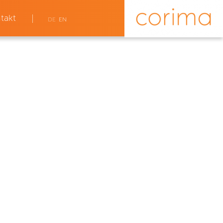
takt
DE
EN